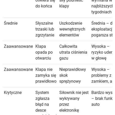
otwiera się
siły podnieść
wymiana w
do końca
klapy
najbliższych
tygodniach
Średnie
Słyszalne
Uszkodzenie
Średnia – da
trzaski lub
wewnętrznych
eksploatacja
zgrzytanie
elementów
pogarsza st
Zaawansowane
Klapa
Całkowita
Wysoka –
opada po
utrata ciśnienia
ryzyko uderz
otwarciu
gazu
w głowę
Zaawansowane
Klapa nie
Nieprawidłowy
Wysoka –
zamyka się
skok
problemy z
prawidłowo
sprężynowy
zamkiem, al
Krytyczne
System
Siłownik nie jest
Bardzo wyso
zgłasza
wykrywany
– brak funkcj
błąd na
przez
auto
desce
elektronikę