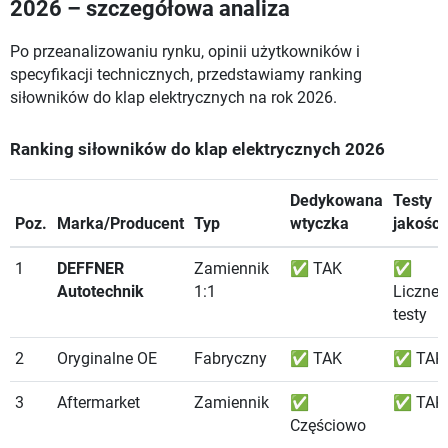
2026 – szczegółowa analiza
Po przeanalizowaniu rynku, opinii użytkowników i
specyfikacji technicznych, przedstawiamy ranking
siłowników do klap elektrycznych na rok 2026.
Ranking siłowników do klap elektrycznych 2026
Dedykowana
Testy
Poz.
Marka/Producent
Typ
wtyczka
jakości
1
DEFFNER
Zamiennik
✅ TAK
✅
Autotechnik
1:1
Liczne
testy
2
Oryginalne OE
Fabryczny
✅ TAK
✅ TAK
3
Aftermarket
Zamiennik
✅
✅ TAK
Częściowo