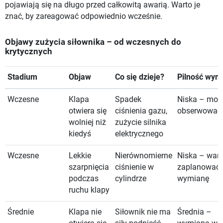
pojawiają się na długo przed całkowitą awarią. Warto je
znać, by zareagować odpowiednio wcześnie.
Objawy zużycia siłownika – od wczesnych do
krytycznych
Stadium
Objaw
Co się dzieje?
Pilność wym
Wczesne
Klapa
Spadek
Niska – moż
otwiera się
ciśnienia gazu,
obserwować
wolniej niż
zużycie silnika
kiedyś
elektrycznego
Wczesne
Lekkie
Nierównomierne
Niska – wart
szarpnięcia
ciśnienie w
zaplanować
podczas
cylindrze
wymianę
ruchu klapy
Średnie
Klapa nie
Siłownik nie ma
Średnia –