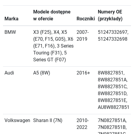
Modele dostępne
Numery OE
Marka
w ofercie
Roczniki
(przykłady)
BMW
X3 (F25), X4, X5
2007-
51247332697,
(E70, F15, G05), X6
2019
51247332698
(E71, F16), 3 Series
Touring (F31), 5
Series GT (F07)
Audi
A5 (8W)
2016+
8W8827851,
8W8827851A,
8W8827851C,
8W8827851D,
8W8827851E,
AU8W8827851
Volkswagen
Sharan II (7N)
2010-
7N0827851A,
2022
7N0827851B,