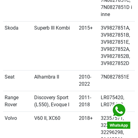
7N0827851C,
7N0827851D i
inne
Skoda
Superb III Kombi
2015+
3V9827851A,
3V9827851B,
3V9827851E,
3V9827852A,
3V9827852B,
3V9827852D
Seat
Alhambra II
2010-
7N0827851E
2022
Range
Discovery Sport
2011-
LR075420,
Rover
(L550), Evoque I
2018
LR075419
Volvo
V60 II, XC60
2018+
32357571,
32384406,
WhatsApp
32296298,