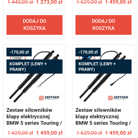
1 443,00 zł
1 273,00 zł
1 629,00 zł
1 459,00 zł
U01
DODAJ DO
DODAJ DO
KOSZYKA
KOSZYKA
-170,00 zł
-170,00 zł
KOMPLET (LEWY +
KOMPLET (LEWY +
PRAWY)
PRAWY)
Zestaw siłowników
Zestaw siłowników
klapy elektrycznej
klapy elektrycznej
BMW 5 series Touring /
BMW 5 series Touring /
2017-2024 - DEFFNER
2017-2024 - DEFFNER
1 629,00 zł
1 459,00 zł
1 629,00 zł
1 459,00 zł
U02
U03