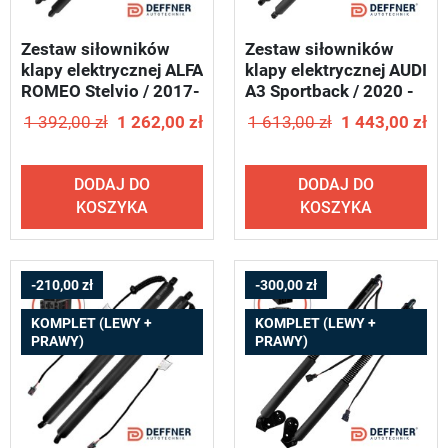
Zestaw siłowników
Zestaw siłowników
klapy elektrycznej ALFA
klapy elektrycznej AUDI
ROMEO Stelvio / 2017-
A3 Sportback / 2020 -
2025 - DEFFNER T20
2021 DEFFNER U12
1 392,00 zł
1 262,00 zł
1 613,00 zł
1 443,00 zł
DODAJ DO
DODAJ DO
KOSZYKA
KOSZYKA
-210,00 zł
-300,00 zł
KOMPLET (LEWY +
KOMPLET (LEWY +
PRAWY)
PRAWY)