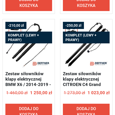
KOSZYKA
KOSZYKA
-210,00 zł
-250,00 zł
KOMPLET (LEWY +
KOMPLET (LEWY +
PRAWY)
PRAWY)
Zestaw siłowników
Zestaw siłowników
klapy elektrycznej
klapy elektrycznej
BMW X6 / 2014-2019 -
CITROEN C4 Grand
DEFFNER S19
Picasso / 2013-2019 -
1 460,00 zł
1 250,00 zł
1 273,00 zł
1 023,00 zł
DEFFNER T84
DODAJ DO
DODAJ DO
KOSZYKA
KOSZYKA