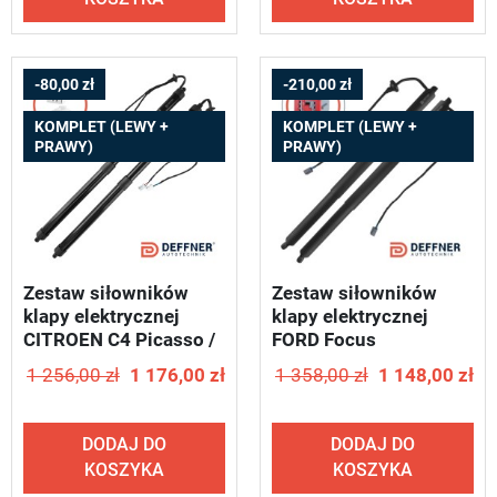
-80,00 zł
-210,00 zł
KOMPLET (LEWY +
KOMPLET (LEWY +
PRAWY)
PRAWY)
Zestaw siłowników
Zestaw siłowników
klapy elektrycznej
klapy elektrycznej
CITROEN C4 Picasso /
FORD Focus
2013-2018 - DEFFNER
tournier/kombi / 2018-
1 256,00 zł
1 176,00 zł
1 358,00 zł
1 148,00 zł
T85
2025 - DEFFNER T25
DODAJ DO
DODAJ DO
KOSZYKA
KOSZYKA