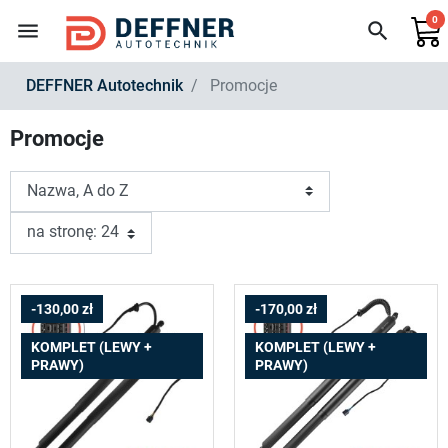
0
menu
search
DEFFNER Autotechnik
Promocje
Promocje
-130,00 zł
-170,00 zł
KOMPLET (LEWY +
KOMPLET (LEWY +
PRAWY)
PRAWY)