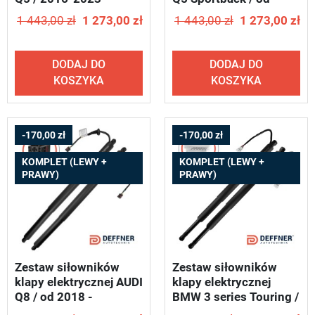
DEFFNER S02
2021 - DEFFNER S80
1 443,00 zł
1 273,00 zł
1 443,00 zł
1 273,00 zł
DODAJ DO
DODAJ DO
KOSZYKA
KOSZYKA
-170,00 zł
-170,00 zł
KOMPLET (LEWY +
KOMPLET (LEWY +
PRAWY)
PRAWY)
Zestaw siłowników
Zestaw siłowników
klapy elektrycznej AUDI
klapy elektrycznej
Q8 / od 2018 -
BMW 3 series Touring /
DEFFNER S81
od 2019 - DEFFNER