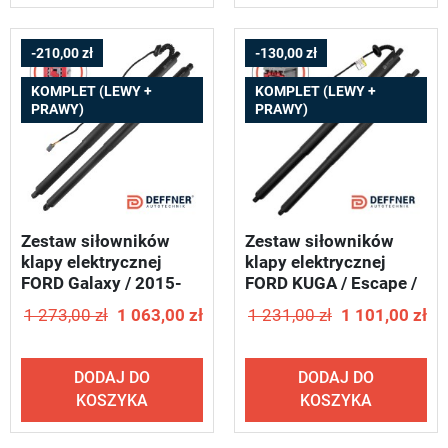
-210,00 zł
-130,00 zł
KOMPLET (LEWY +
KOMPLET (LEWY +
PRAWY)
PRAWY)
Zestaw siłowników
Zestaw siłowników
klapy elektrycznej
klapy elektrycznej
FORD Galaxy / 2015-
FORD KUGA / Escape /
2022 - DEFFNER T26
2013-2019 - DEFFNER
1 273,00 zł
1 063,00 zł
1 231,00 zł
1 101,00 zł
S21
DODAJ DO
DODAJ DO
KOSZYKA
KOSZYKA