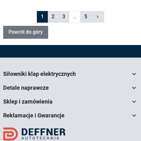
Następny
1
2
3
…
5
keyboard_arrow_right
Powrót do góry

Siłowniki klap elektrycznych

Detale naprawcze

Sklep i zamówienia

Reklamacje i Gwarancje