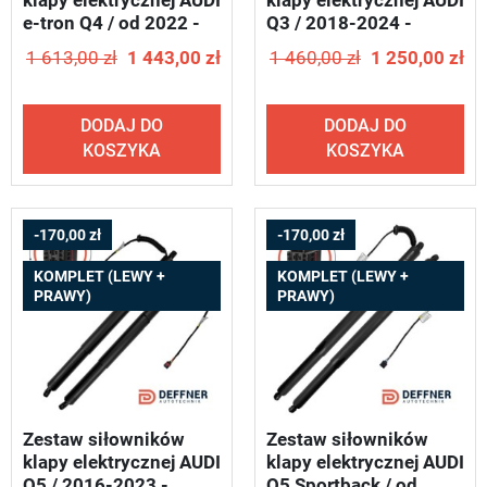
klapy elektrycznej AUDI
klapy elektrycznej AUDI
e-tron Q4 / od 2022 -
Q3 / 2018-2024 -
DEFFNER U23
DEFFNER T06
1 613,00 zł
1 443,00 zł
1 460,00 zł
1 250,00 zł
DODAJ DO
DODAJ DO
KOSZYKA
KOSZYKA
-170,00 zł
-170,00 zł
KOMPLET (LEWY +
KOMPLET (LEWY +
PRAWY)
PRAWY)
Zestaw siłowników
Zestaw siłowników
klapy elektrycznej AUDI
klapy elektrycznej AUDI
Q5 / 2016-2023 -
Q5 Sportback / od