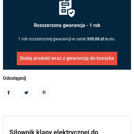
Rozszerzona gwarancja - 1 rok
1 rok rozszerzonej gwarancji w cenie
339,00 zł
.
Brutto
Dodaj produkt wraz z gwarancją do koszyka
Udostępnij
Udostępnij
Tweetuj
Pinterest
Siłownik klapy elektrycznej do