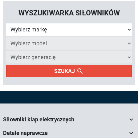
WYSZUKIWARKA SIŁOWNIKÓW
search
SZUKAJ

Siłowniki klap elektrycznych

Detale naprawcze