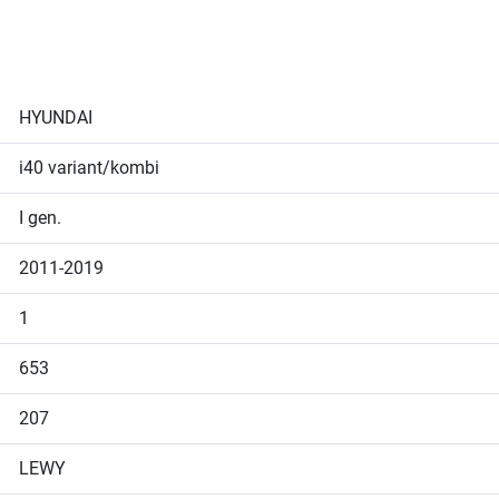
HYUNDAI
i40 variant/kombi
I gen.
2011-2019
1
653
207
LEWY