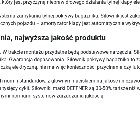
który jest przyczyną nieprawidłowego działania tylnej klapy ele
systemu zamykania tylnej pokrywy bagażnika. Siłownik jest z
cznych pojazdu – amortyzator klapy jest automatycznie wykry
ia, najwyższa jakość produktu
y. W trakcie montażu przydatne będą podstawowe narzędzia. Sił
nika. Gwarancja dopasowania. Siłownik pokrywy bagażnika to z
zką elektryczną, nie ma więc konieczności przycinania czy lu
norm i standardów, z głównym naciskiem na jakość i niezawodn
ch tysięcy cykli. Siłowniki marki DEFFNER są 30-50% tańsze niż
znymi normami systemów zarządzania jakością.