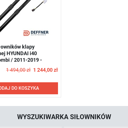
łowników klapy
nej HYUNDAI i40
ombi / 2011-2019 -
S77
1 494,00 zł
1 244,00 zł
ODAJ DO KOSZYKA
WYSZUKIWARKA SIŁOWNIKÓW