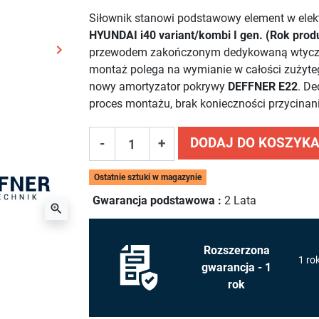
Siłownik stanowi podstawowy element w el
HYUNDAI i40 variant/kombi I gen. (Rok prod
keyboard_arrow_right
przewodem zakończonym dedykowaną wtyczką e
Następny
montaż polega na wymianie w całości zużyte
nowy amortyzator pokrywy
DEFFNER E22
. D
proces montażu, brak konieczności przycinan
DODAJ DO KOSZYK
-
+
Ostatnie sztuki w magazynie
Gwarancja podstawowa :
2 Lata
zoom_in
Rozszerzona
1 ro
gwarancja - 1
rok