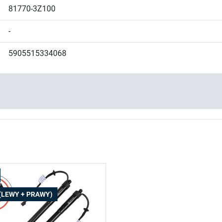
81770-3Z100
-
5905515334068
(LEWY + PRAWY)