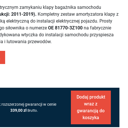
ektrycznym zamykaniu klapy bagażnika samochodu
ukcji: 2011-2019).
Kompletny zestaw amortyzatora klapy z
lektryczną do instalacji elektrycznej pojazdu. Prosty
go siłownika o numerze
OE 81770-3Z100
na fabrycznie
edykowana wtyczka do instalacji samochodu przyspiesza
ia i lutowania przewodów.
A
Dodaj produkt
wraz z
k rozszerzonej gwarancji w cenie
339,00 zł
.
gwarancją do
Brutto
koszyka