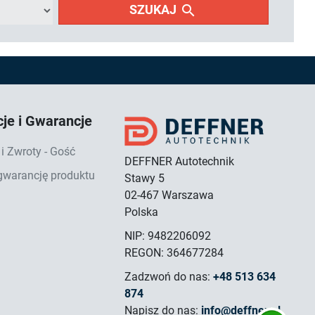
search
SZUKAJ
je i Gwarancje
i Zwroty - Gość
DEFFNER Autotechnik
 gwarancję produktu
Stawy 5
02-467 Warszawa
Polska
NIP: 9482206092
REGON: 364677284
Zadzwoń do nas:
+48 513 634
874
Napisz do nas:
info@deffner.pl