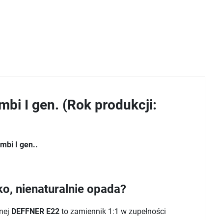
bi I gen. (Rok produkcji:
mbi I gen..
o, nienaturalnie opada?
znej
DEFFNER E22
to zamiennik 1:1 w zupełności