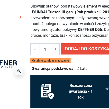
Siłownik stanowi podstawowy element w el
HYUNDAI Tucson III gen. (Rok produkcji: 20
keyboard_arrow_right
przewodem zakończonym dedykowaną wtyczką e
Następny
montaż polega na wymianie w całości zużyte
nowy amortyzator pokrywy
DEFFNER D56
. D
proces montażu, brak konieczności przycinan
DODAJ DO KOSZYK
-
+
Ostatnie sztuki w magazynie
Gwarancja podstawowa :
2 Lata
zoom_in
Rozszerzona
1 ro
gwarancja - 1
rok