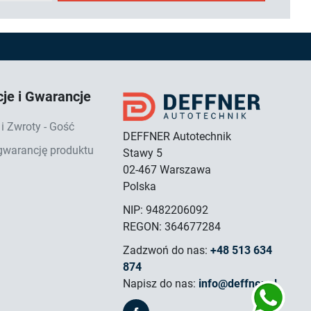
je i Gwarancje
i Zwroty - Gość
DEFFNER Autotechnik
 gwarancję produktu
Stawy 5
02-467 Warszawa
Polska
NIP: 9482206092
REGON: 364677284
Zadzwoń do nas:
+48 513 634
874
Napisz do nas:
info@deffner.pl