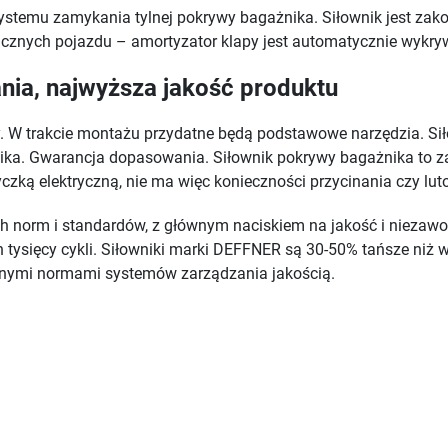
systemu zamykania tylnej pokrywy bagażnika. Siłownik jest z
cznych pojazdu – amortyzator klapy jest automatycznie wykry
ia, najwyższa jakość produktu
y. W trakcie montażu przydatne będą podstawowe narzędzia. Sił
nika. Gwarancja dopasowania. Siłownik pokrywy bagażnika to z
zką elektryczną, nie ma więc konieczności przycinania czy lu
norm i standardów, z głównym naciskiem na jakość i niezawodn
ch tysięcy cykli. Siłowniki marki DEFFNER są 30-50% tańsze niż
znymi normami systemów zarządzania jakością.