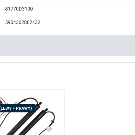
81770D3100
5904302862432
(LEWY + PRAWY)