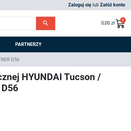
Zaloguj się
lub
Załóż konto
0
search
0,00 zł
PARTNERZY
FFNER D56
ycznej HYUNDAI Tucson /
 D56