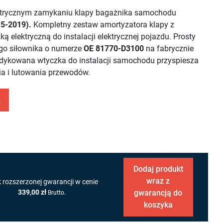
ektrycznym zamykaniu klapy bagażnika samochodu
15-2019).
Kompletny zestaw amortyzatora klapy z
lektryczną do instalacji elektrycznej pojazdu. Prosty
go siłownika o numerze
OE 81770-D3100
na fabrycznie
edykowana wtyczka do instalacji samochodu przyspiesza
ia i lutowania przewodów.
A
Dodaj produkt
wraz z
k rozszerzonej gwarancji w cenie
339,00 zł
.
gwarancją do
Brutto
koszyka