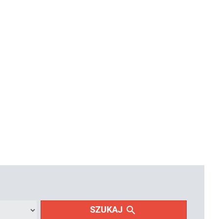
search
SZUKAJ