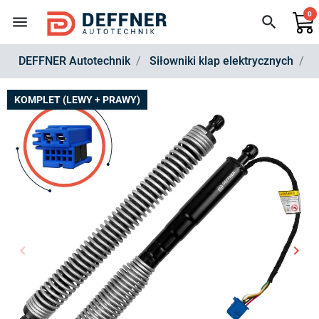
0
menu
search
DEFFNER Autotechnik
Siłowniki klap elektrycznych
Z
KOMPLET (LEWY + PRAWY)
keyboard_arrow_left
keyboard_arrow_right
Poprzedni
Nast