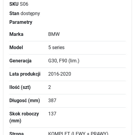
SKU
S06
Stan
dostępny
Parametry
Marka
BMW
Model
5 series
Generacja
G30, F90 (lim.)
Lata produkcji
2016-2020
Ilość (szt)
2
Długosć (mm)
387
Skok roboczy
137
(mm)
Strona
KOMPLET (LEWY + PRAWY)