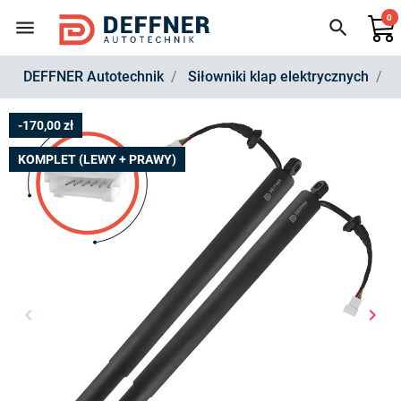
0
menu
search
DEFFNER Autotechnik
Siłowniki klap elektrycznych
Z
-170,00 zł
KOMPLET (LEWY + PRAWY)
keyboard_arrow_left
keyboard_arrow_right
Poprzedni
Nast