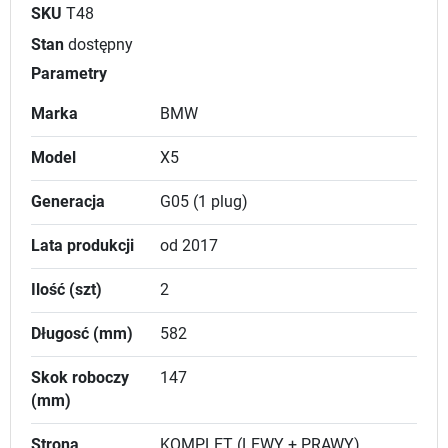
SKU
T48
Stan
dostępny
Parametry
Marka
BMW
Model
X5
Generacja
G05 (1 plug)
Lata produkcji
od 2017
Ilość (szt)
2
Długosć (mm)
582
Skok roboczy
147
(mm)
Strona
KOMPLET (LEWY + PRAWY)