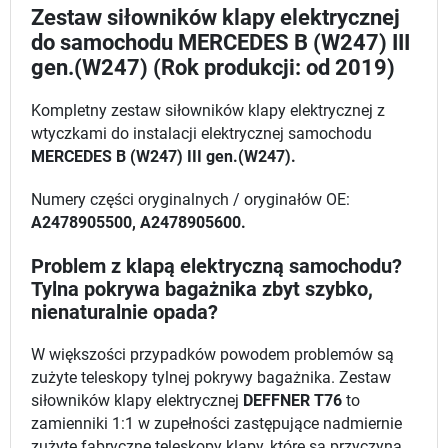
Zestaw siłowników klapy elektrycznej
do samochodu MERCEDES B (W247) III
gen.(W247) (Rok produkcji: od 2019)
Kompletny zestaw siłowników klapy elektrycznej z
wtyczkami do instalacji elektrycznej samochodu
MERCEDES B (W247) III gen.(W247).
Numery części oryginalnych / oryginałów OE:
A2478905500, A2478905600.
Problem z klapą elektryczną samochodu?
Tylna pokrywa bagażnika zbyt szybko,
nienaturalnie opada?
W większości przypadków powodem problemów są
zużyte teleskopy tylnej pokrywy bagażnika. Zestaw
siłowników klapy elektrycznej
DEFFNER T76
to
zamienniki 1:1 w zupełności zastępujące nadmiernie
zużyte fabryczne teleskopy klapy, które są przyczyną