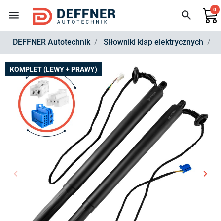
0
menu
search
DEFFNER Autotechnik
Siłowniki klap elektrycznych
Z
KOMPLET (LEWY + PRAWY)
keyboard_arrow_left
keyboard_arrow_right
Poprzedni
Nast