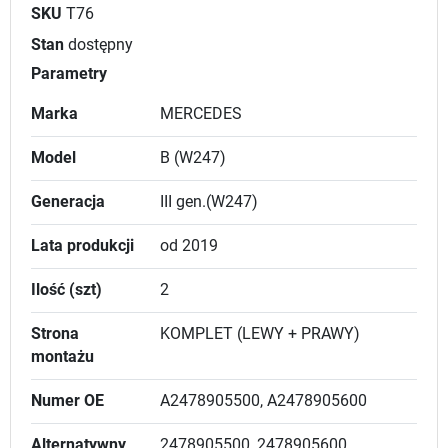
SKU
T76
Stan
dostępny
Parametry
Marka
MERCEDES
Model
B (W247)
Generacja
III gen.(W247)
Lata produkcji
od 2019
Ilość (szt)
2
Strona
KOMPLET (LEWY + PRAWY)
montażu
Numer OE
A2478905500, A2478905600
Alternatywny
2478905500, 2478905600