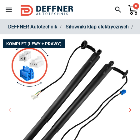
0
menu
search
DEFFNER Autotechnik
Siłowniki klap elektrycznych
Z
KOMPLET (LEWY + PRAWY)
keyboard_arrow_left
keyboard_arrow_right
Poprzedni
Nast