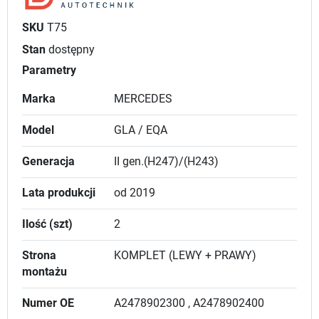
SKU
T75
Stan
dostępny
Parametry
Marka
MERCEDES
Model
GLA / EQA
Generacja
II gen.(H247)/(H243)
Lata produkcji
od 2019
Ilość (szt)
2
Strona
KOMPLET (LEWY + PRAWY)
montażu
Numer OE
A2478902300 , A2478902400