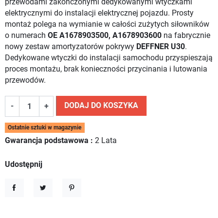
przewodami zakończonymi dedykowanymi wtyczkami
elektrycznymi do instalacji elektrycznej pojazdu. Prosty
montaż polega na wymianie w całości zużytych siłowników
o numerach
OE A1678903500, A1678903600
na fabrycznie
nowy zestaw amortyzatorów pokrywy
DEFFNER U30
.
Dedykowane wtyczki do instalacji samochodu przyspieszają
proces montażu, brak konieczności przycinania i lutowania
przewodów.
DODAJ DO KOSZYKA
-
+
Ostatnie sztuki w magazynie
Gwarancja podstawowa :
2 Lata
Udostępnij
Udostępnij
Tweetuj
Pinterest