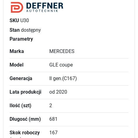
SKU
U30
Stan
dostępny
Parametry
Marka
MERCEDES
Model
GLE coupe
Generacja
II gen.(C167)
Lata produkcji
od 2020
Ilość (szt)
2
Długosć (mm)
681
Skok roboczy
167