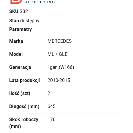
SKU
S32
Stan
dostępny
Parametry
Marka
MERCEDES
Model
ML / GLE
Generacja
I gen.(W166)
Lata produkcji
2010-2015
Ilość (szt)
2
Długosć (mm)
645
Skok roboczy
176
(mm)