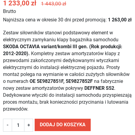
1 233,00 zł
1 443,00 zł
Brutto
Najniższa cena w okresie 30 dni przed promocją:
1 263,00 zł
Zestaw siłowników stanowi podstawowy element w
elektrycznym zamykaniu klapy bagażnika samochodu
SKODA OCTAVIA variant/kombi III gen. (Rok produkcji:
2012-2020).
Kompletny zestaw amortyzatorów klapy z
przewodami zakończonymi dedykowanymi wtyczkami
elektrycznymi do instalacji elektrycznej pojazdu. Prosty
montaż polega na wymianie w całości zużytych siłowników
o numerach
OE 5E9827851F, 5E9827852F
na fabrycznie
nowy zestaw amortyzatorów pokrywy
DEFFNER S52
.
Dedykowane wtyczki do instalacji samochodu przyspieszają
proces montażu, brak konieczności przycinania i lutowania
przewodów.
DODAJ DO KOSZYKA
-
+