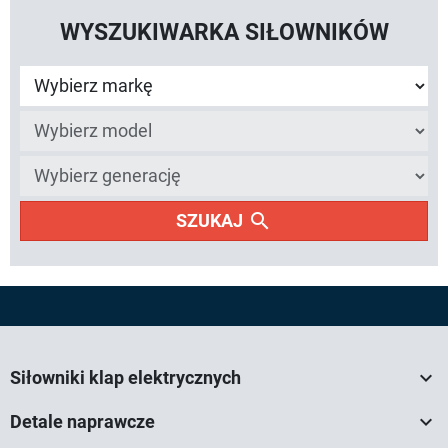
WYSZUKIWARKA SIŁOWNIKÓW
search
SZUKAJ

Siłowniki klap elektrycznych

Detale naprawcze