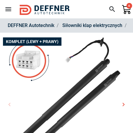
0
menu
search
DEFFNER Autotechnik
Siłowniki klap elektrycznych
Z
KOMPLET (LEWY + PRAWY)
keyboard_arrow_left
keyboard_arrow_right
Poprzedni
Nast