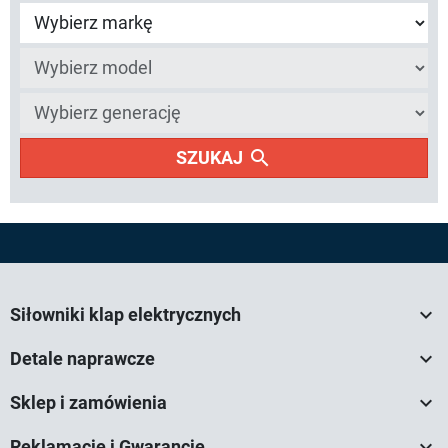
search
SZUKAJ

Siłowniki klap elektrycznych

Detale naprawcze

Sklep i zamówienia

Reklamacje i Gwarancje