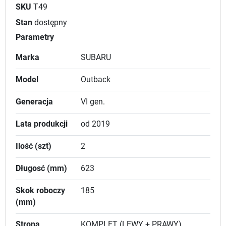
SKU
T49
Stan
dostępny
Parametry
Marka
SUBARU
Model
Outback
Generacja
VI gen.
Lata produkcji
od 2019
Ilość (szt)
2
Długosć (mm)
623
Skok roboczy
185
(mm)
Strona
KOMPLET (LEWY + PRAWY)