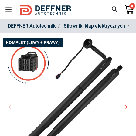
0
menu
search
DEFFNER Autotechnik
Siłowniki klap elektrycznych
Z
KOMPLET (LEWY + PRAWY)
keyboard_arrow_left
keyboard_arrow_right
Poprzedni
Nast