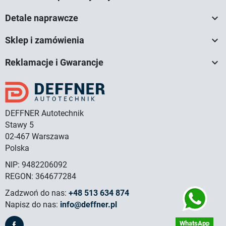

Detale naprawcze

Sklep i zamówienia

Reklamacje i Gwarancje
DEFFNER Autotechnik
Stawy 5
02-467 Warszawa
Polska
NIP: 9482206092
REGON: 364677284
Zadzwoń do nas:
+48 513 634 874
Napisz do nas:
info@deffner.pl
WhatsApp