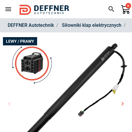
0
menu
search
DEFFNER Autotechnik
Siłowniki klap elektrycznych
S
LEWY / PRAWY
keyboard_arrow_left
keyboard_arrow_right
Poprzedni
Nast