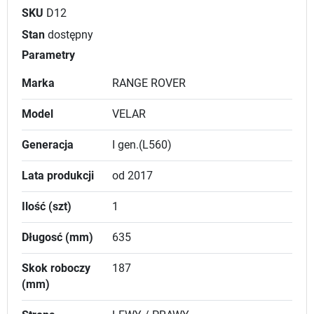
SKU
D12
Stan
dostępny
Parametry
Marka
RANGE ROVER
Model
VELAR
Generacja
I gen.(L560)
Lata produkcji
od 2017
Ilość (szt)
1
Długosć (mm)
635
Skok roboczy
187
(mm)