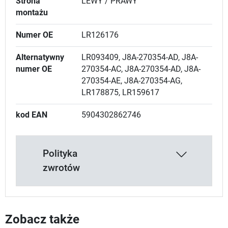
Strona
LEWY / PRAWY
montażu
Numer OE
LR126176
Alternatywny
LR093409, J8A-270354-AD, J8A-
numer OE
270354-AC, J8A-270354-AD, J8A-
270354-AE, J8A-270354-AG,
LR178875, LR159617
kod EAN
5904302862746
Polityka
zwrotów
Zobacz także