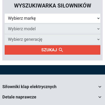
WYSZUKIWARKA SIŁOWNIKÓW
search
SZUKAJ

Siłowniki klap elektrycznych

Detale naprawcze